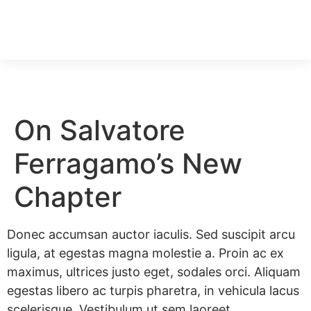
On Salvatore
Ferragamo’s New
Chapter
Donec accumsan auctor iaculis. Sed suscipit arcu
ligula, at egestas magna molestie a. Proin ac ex
maximus, ultrices justo eget, sodales orci. Aliquam
egestas libero ac turpis pharetra, in vehicula lacus
scelerisque. Vestibulum ut sem laoreet.