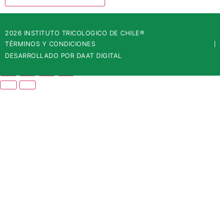
2026 INSTITUTO TRICOLOGICO DE CHILE®
TÉRMINOS Y CONDICIONES
DESARROLLADO POR DAAT DIGITAL