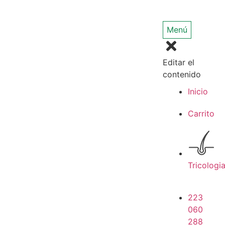
Menú
Editar el
contenido
Inicio
Carrito
Tricologi
223
060
288